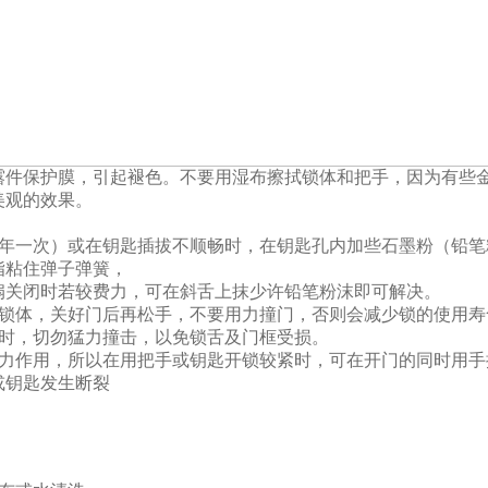
露件保护膜，引起褪色。不要用湿布擦拭锁体和把手，因为有些
美观的效果。
一年一次）或在钥匙插拔不顺畅时，在钥匙孔内加些石墨粉（铅笔
脂粘住弹子弹簧，
扇关闭时若较费力，可在斜舌上抹少许铅笔粉沫即可解决。
进锁体，关好门后再松手，不要用力撞门，否则会减少锁的使用寿
外时，切勿猛力撞击，以免锁舌及门框受损。
弹力作用，所以在用把手或钥匙开锁较紧时，可在开门的同时用手
或钥匙发生断裂