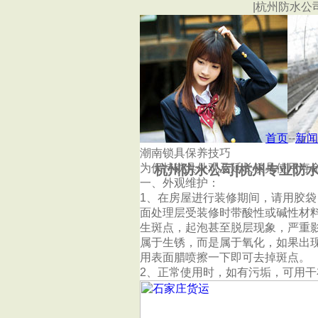
|杭州防水公
首页
杭州金鹏防水工程有限公司
首页
--
新闻
潮南锁具保养技巧
为保持锁具外观及延长锁具使用寿
杭州防水公司|杭州专业防水
一、外观维护：
1、在房屋进行装修期间，请用胶
面处理层受装修时带酸性或碱性材
生斑点，起泡甚至脱层现象，严重影
属于生锈，而是属于氧化，如果出
用表面腊喷擦一下即可去掉斑点。
2、正常使用时，如有污垢，可用