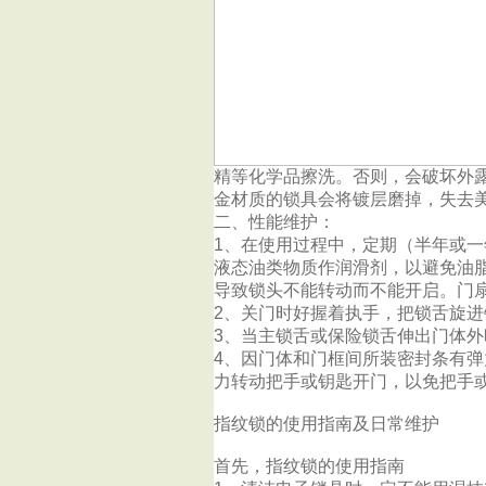
精等化学品擦洗。否则，会破坏外
金材质的锁具会将镀层磨掉，失去
二、性能维护：
1、在使用过程中，定期（半年或
液态油类物质作润滑剂，以避免油
导致锁头不能转动而不能开启。门
2、关门时好握着执手，把锁舌旋
3、当主锁舌或保险锁舌伸出门体
4、因门体和门框间所装密封条有
力转动把手或钥匙开门，以免把手
指纹锁的使用指南及日常维护
首先，指纹锁的使用指南