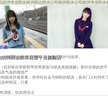
司|杭州专业防水|杭州阳台防水公司|杭州防水公司|杭州专业防水
列表
命，在日常的使用过程中，应注意其维护与保养。
|杭州阳台防水百度平台旗舰店
袋（切勿将自带胶胶带的带胶面与锁具表面接触）密封住锁的把手
料及气体的侵蚀产
响锁具外观质量。有些锌合金与铜制的锁具，装在门上时间长了
现这种情况，只要
干布清除，切勿用洗洁