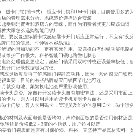
、磁卡门锁(插卡式)、感应卡门锁和TM卡门锁，目前使用多的
酒店的管理需求分析、系统造价选择适合安装
来越受到消费者和酒店方的青睐，而作为消费者就更加应该知道
教大家怎么选购智能门锁!
。要反复连续插卡或感应匙卡开门后应正常运行，不应有“没反应
该品牌门锁的信息、时钟容不容易混乱，
些所谓的附加功能不一定有实际作用。应选择自有纠错功能电路
用或维护工作很大。科裕智能门锁电路微电脑芯
使电路处理信息更稳定，感应门锁采用双时钟校正误差率极低，
采集开门记录数据极为方便。
应灵敏度后再了解感应门锁静态功耗，因为一般的感应门锁都
耗很重要，目前的有些品牌感应门锁四节电池可连
个月就换电池。频繁换电池会严重影响使用。
卡头是否厂家自行开发读卡头自有加密算法，还是采用市面上
出的卡片，别人可以用通用的读卡机复制卡片而不
加磁卡门锁，客人卡用磁卡，管理员及维护信息用IC卡，磁卡读
的材料及表面电镀是否均匀，声称铜面板的是否使用铜材还是
不锈钢还是价格低2～3倍的不锈铁，用户还可以选
面的要看门锁表面是否有封保护漆。科裕一直坚持产品真材实料，