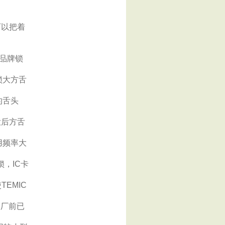
可以把着
品牌锁
锁大方舌
的舌头
大后方舌
用频率大
，IC卡
EMIC
出厂前已