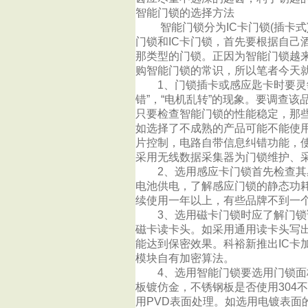
智能门锁的选择方法
智能门锁分为IC卡门锁(插卡式)
门锁和IC卡门锁，首先要根据自己
那类型的门锁。正因为智能门锁越
购智能门锁的常识，所以笔者今天就
1、门锁插卡或感应匙卡时要灵敏
错”，“电机乱转”的现象。要调查
只要检查智能门锁的性能稳定，那
如选择了不成熟的产品可能不能使
片控制，电路自带信息纠错功能，
采用无线数据采集器为门锁维护、
2、选用感应卡门锁首先检查其感
电池供电，了解感应门锁的静态功
续使用一年以上，有些品牌不到一
3、选用磁卡门锁时应了解门锁读
磁卡读卡头。如采用通用读卡头写
能达到保密效果。科裕新推出IC卡
模块自有加密算法。
4、选用智能门锁要选用门锁面板
板镀仿金，不锈钢板是否使用304
用PVD表面处理。如选用电镀表