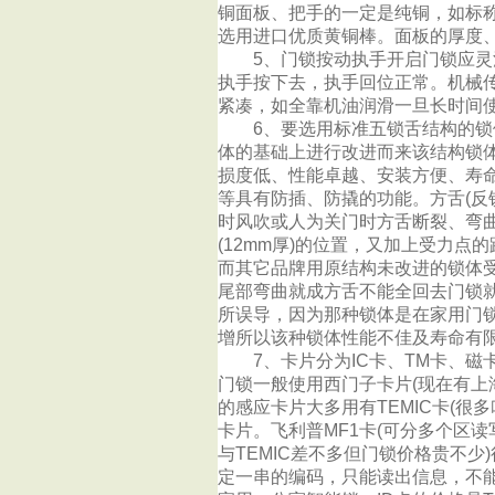
铜面板、把手的一定是纯铜，如标称
选用进口优质黄铜棒。面板的厚度
5、门锁按动执手开启门锁应灵活、
执手按下去，执手回位正常。机械
紧凑，如全靠机油润滑一旦长时间
6、要选用标准五锁舌结构的锁体
体的基础上进行改进而来该结构锁
损度低、性能卓越、安装方便、寿
等具有防插、防撬的功能。方舌(反
时风吹或人为关门时方舌断裂、弯
(12mm厚)的位置，又加上受力
而其它品牌用原结构未改进的锁体受
尾部弯曲就成方舌不能全回去门锁
所误导，因为那种锁体是在家用门
增所以该种锁体性能不佳及寿命有
7、卡片分为IC卡、TM卡、磁卡、
门锁一般使用西门子卡片(现在有上
的感应卡片大多用有TEMIC卡(很多
卡片。飞利普MF1卡(可分多个区读
与TEMIC差不多但门锁价格贵不少
定一串的编码，只能读出信息，不能