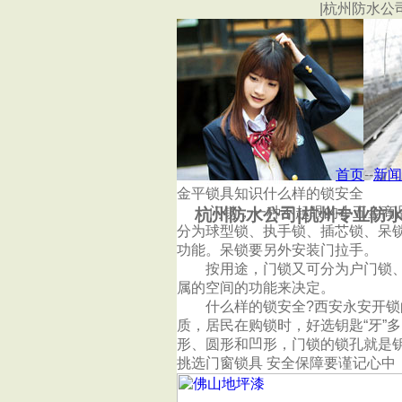
|杭州防水公
首页
杭州金鹏防水工程有限公司
首页
--
新闻
金平锁具知识什么样的锁安全
门锁，一种不起眼的小五金商品
杭州防水公司|杭州专业防水
分为球型锁、执手锁、插芯锁、呆
功能。呆锁要另外安装门拉手。
按用途，门锁又可分为户门锁、卧
属的空间的功能来决定。
什么样的锁安全?西安永安开锁的
质，居民在购锁时，好选钥匙“牙”
形、圆形和凹形，门锁的锁孔就是
挑选门窗锁具 安全保障要谨记心中