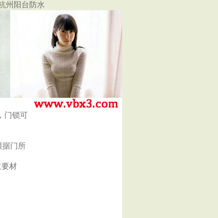
|杭州阳台防水
，门锁可
根据门所
主要材