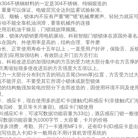
304不锈钢材料的一定是304不锈钢。纯铜煅造的
、重量可以保证。电镀层完全达到盐雾试验标准。
顺畅，锁体内不应有严重“嚓”“喳”机械摩擦声。轻轻力就应
传动不能全靠机油润滑，要靠机械件的连接
使用后机油干燥后，门锁就故障频频。
，锁体内锁销要用电机驱动。科裕智能门锁锁体在原国外著名
体在国内、外使用率是高的，结构合理、零件磨
命长、正常使用寿命十五年以上，一直受用户好评，保险舌、反
锁舌)应用加强结构，有效防止开门后方舌打出
曲。科裕改进后的加强结构的方舌的受力绝大部分集中在方舌厚
点的距离缩短很多使改进后的方舌强度大五倍以上。
力一大部分分布到方舌的弱点舌尾(3mm厚)位置，方舌受力过
就不能开启。不要受其它所谓小锁体或新型锁体
锁的结构勉强加装电控部分下去而改造的，因使用环境不同及使
限。
感应卡，现在使用多的是IC卡(接触式)和感应卡(非接触式)门锁
海贝岭、复旦等卡片兼容)。感应卡门锁使用
叫感应IC卡，可读写数据功能容量为33位)，酒店感应门锁一般使T
写数据功能容量为1000字节，大容量，卡片的价格
)很多消费、考勤、开门一卡通用MF1卡。还有ID卡(ID感应卡是
写信息入卡)ID卡一般用在不用计算机管理系统的