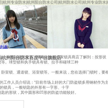
司|杭州专业防水|杭州阳台防水公司|杭州防水公司|杭州专业防水
列表
，种类却极其繁多。笔者走访了多家锁具商店了解到：按形状
|杭州阳台防水百度平台旗舰店
锁等。球型锁和执手锁具有锁、拉手和碰球三种
室锁、通道锁、浴室锁等。一般来说，您在选择门锁时，要
工作人员介绍说：“目前市场上好的大门防盗锁多用钢材作为
多的锁具，一般钥匙的外形有一字形、十字
钥匙的形状，其中圆形和凹形的防盗功能较好。