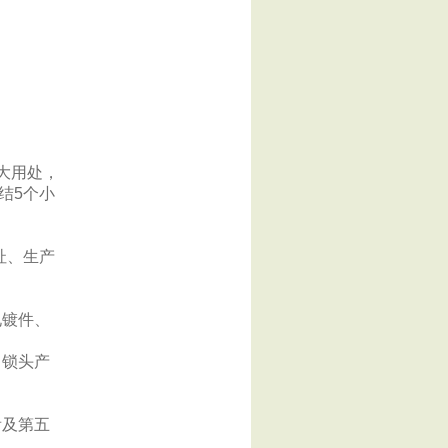
大用处，
结5个小
址、生产
电镀件、
向锁头产
齿及第五