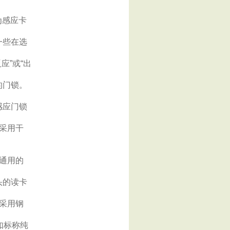
为感应卡
一些在选
”或“出
的门锁。
感应门锁
采用干
通用的
头的读卡
采用钢
如标称纯